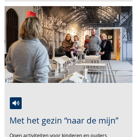
Zur
Aktiviere
Ein
Met het gezin “naar de mijn”
Leichten
Audio-
Video
Sprache
Unterstützung.
in
Open activiteiten voor kinderen en ouders
wechseln.
Deutscher