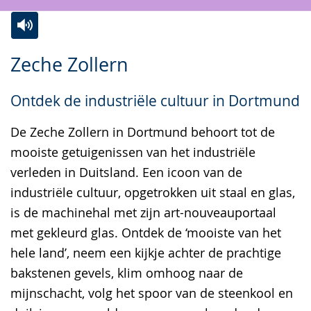
Zur
Aktiviere
Ein
Zeche Zollern
Leichten
Audio-
Video
Sprache
Unterstützung.
in
Ontdek de industriële cultuur in Dortmund
wechseln.
Deutscher
Gebärdensprache
De Zeche Zollern in Dortmund behoort tot de
wird
mooiste getuigenissen van het industriële
angezeigt.
verleden in Duitsland. Een icoon van de
industriële cultuur, opgetrokken uit staal en glas,
is de machinehal met zijn art-nouveauportaal
met gekleurd glas. Ontdek de ‘mooiste van het
hele land’, neem een kijkje achter de prachtige
bakstenen gevels, klim omhoog naar de
mijnschacht, volg het spoor van de steenkool en