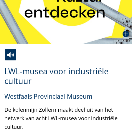
Zur
Aktiviere
Ein
LWL-musea voor industriële
Leichten
Audio-
Video
cultuur
Sprache
Unterstützung.
in
wechseln.
Deutscher
Westfaals Provinciaal Museum
Gebärdensprache
wird
De kolenmijn Zollern maakt deel uit van het
angezeigt.
netwerk van acht LWL-musea voor industriële
cultuur.