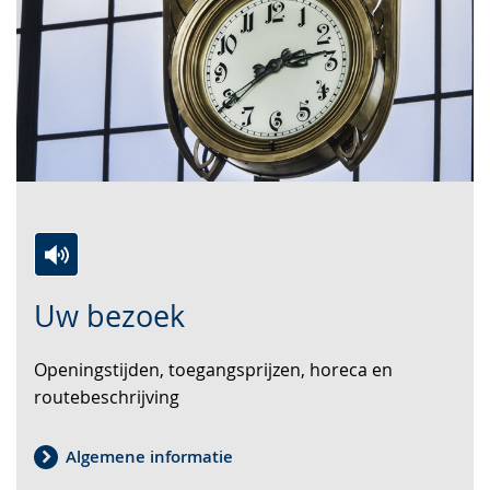
Zur
Aktiviere
Ein
Uw bezoek
Leichten
Audio-
Video
Sprache
Unterstützung.
in
Openingstijden, toegangsprijzen, horeca en
wechseln.
Deutscher
routebeschrijving
Gebärdensprache
wird
angezeigt.
Algemene informatie