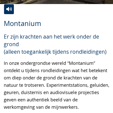
Zur
Aktiviere
Ein
Montanium
Leichten
Audio-
Video
Sprache
Unterstützung.
in
Er zijn krachten aan het werk onder de
wechseln.
Deutscher
grond
Gebärdensprache
(alleen toegankelijk tijdens rondleidingen)
wird
angezeigt.
In onze ondergrondse wereld “Montanium”
ontdekt u tijdens rondleidingen wat het betekent
om diep onder de grond de krachten van de
natuur te trotseren. Experimentstations, geluiden,
geuren, duisternis en audiovisuele projecties
geven een authentiek beeld van de
werkomgeving van de mijnwerkers.