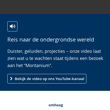
Zur
Aktiviere
Ein
Reis naar de ondergrondse wereld
Leichten
Audio-
Video
Sprache
Unterstützung.
in
Duister, geluiden, projecties – onze video laat
wechseln.
Deutscher
zien wat u te wachten staat tijdens een bezoek
Gebärdensprache
aan het “Montanium”.
wird
angezeigt.
Bekijk de video op ons YouTube-kanaal
omhoog