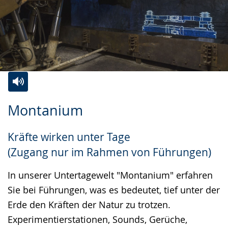
Zur
Aktiviere
Ein
Montanium
Leichten
Audio-
Video
Sprache
Unterstützung.
in
Kräfte wirken unter Tage
wechseln.
Deutscher
(Zugang nur im Rahmen von Führungen)
Gebärdensprache
wird
In unserer Untertagewelt "Montanium" erfahren
angezeigt.
Sie bei Führungen, was es bedeutet, tief unter der
Erde den Kräften der Natur zu trotzen.
Experimentierstationen, Sounds, Gerüche,