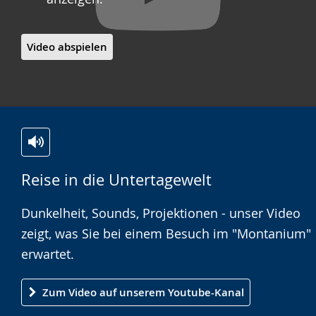
Video abspielen
Zur
Aktiviere
Ein
Reise in die Untertagewelt
Leichten
Audio-
Video
Sprache
Unterstützung.
in
Dunkelheit, Sounds, Projektionen - unser Video
wechseln.
Deutscher
zeigt, was Sie bei einem Besuch im "Montanium"
Gebärdensprache
erwartet.
wird
angezeigt.
Zum Video auf unserem Youtube-Kanal