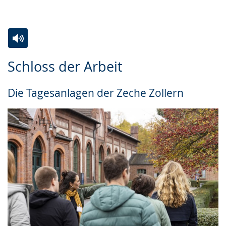
Zur
Aktiviere
Ein
Schloss der Arbeit
Leichten
Audio-
Video
Sprache
Unterstützung.
in
Die Tagesanlagen der Zeche Zollern
wechseln.
Deutscher
Gebärdensprache
wird
angezeigt.