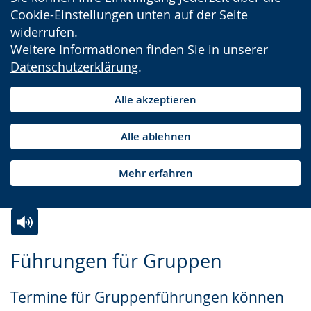
Cookie-Einstellungen unten auf der Seite
widerrufen.
Weitere Informationen finden Sie in unserer
Datenschutzerklärung
.
Alle akzeptieren
Alle ablehnen
Mehr erfahren
Zur
Aktiviere
Ein
Führungen für Gruppen
Leichten
Audio-
Video
Sprache
Unterstützung.
in
Termine für Gruppenführungen können
wechseln.
Deutscher