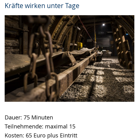
Sprache
Unterstützung.
in
Kräfte wirken unter Tage
wechseln.
Deutscher
Gebärdensprache
wird
angezeigt.
Dauer: 75 Minuten
Teilnehmende: maximal 15
Kosten: 65 Euro plus Eintritt