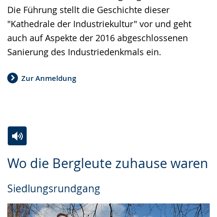
Die Führung stellt die Geschichte dieser
"Kathedrale der Industriekultur" vor und geht
auch auf Aspekte der 2016 abgeschlossenen
Sanierung des Industriedenkmals ein.
Zur Anmeldung
Zur
Aktiviere
Ein
Wo die Bergleute zuhause waren
Leichten
Audio-
Video
Sprache
Unterstützung.
in
Siedlungsrundgang
wechseln.
Deutscher
Gebärdensprache