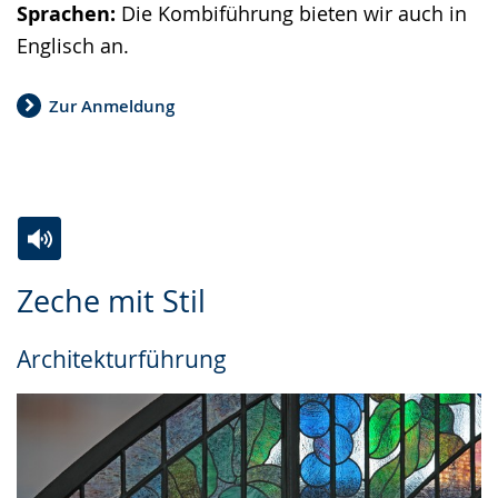
Sprachen:
Die Kombiführung bieten wir auch in
Englisch an.
Zur Anmeldung
Zur
Aktiviere
Ein
Zeche mit Stil
Leichten
Audio-
Video
Sprache
Unterstützung.
in
Architekturführung
wechseln.
Deutscher
Gebärdensprache
wird
angezeigt.