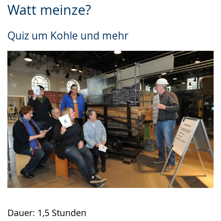
Watt meinze?
Leichten
Audio-
Video
Sprache
Unterstützung.
in
Quiz um Kohle und mehr
wechseln.
Deutscher
Gebärdensprache
wird
angezeigt.
Dauer: 1,5 Stunden