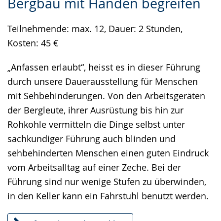
Bergbau mit Händen begreifen
Sprache
Unterstützung.
in
wechseln.
Deutscher
Teilnehmende: max. 12, Dauer: 2 Stunden,
Gebärdensprache
Kosten: 45 €
wird
angezeigt.
„Anfassen erlaubt“, heisst es in dieser Führung
durch unsere Dauerausstellung für Menschen
mit Sehbehinderungen. Von den Arbeitsgeräten
der Bergleute, ihrer Ausrüstung bis hin zur
Rohkohle vermitteln die Dinge selbst unter
sachkundiger Führung auch blinden und
sehbehinderten Menschen einen guten Eindruck
vom Arbeitsalltag auf einer Zeche. Bei der
Führung sind nur wenige Stufen zu überwinden,
in den Keller kann ein Fahrstuhl benutzt werden.