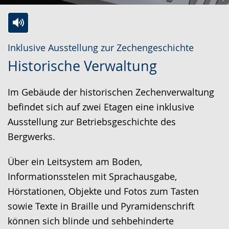
Zur
Aktiviere
Ein
Inklusive Ausstellung zur Zechengeschichte
Leichten
Audio-
Video
Historische Verwaltung
Sprache
Unterstützung.
in
wechseln.
Deutscher
Im Gebäude der historischen Zechenverwaltung
Gebärdensprache
befindet sich auf zwei Etagen eine inklusive
wird
Ausstellung zur Betriebsgeschichte des
angezeigt.
Bergwerks.
Über ein Leitsystem am Boden,
Informationsstelen mit Sprachausgabe,
Hörstationen, Objekte und Fotos zum Tasten
sowie Texte in Braille und Pyramidenschrift
können sich blinde und sehbehinderte