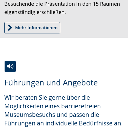
Besuchende die Präsentation in den 15 Räumen
eigenständig erschließen.
Mehr Informationen
Zur
Aktiviere
Ein
Führungen und Angebote
Leichten
Audio-
Video
Sprache
Unterstützung.
in
Wir beraten Sie gerne über die
wechseln.
Deutscher
Möglichkeiten eines barrierefreien
Gebärdensprache
Museumsbesuchs und passen die
wird
Führungen an individuelle Bedürfnisse an.
angezeigt.