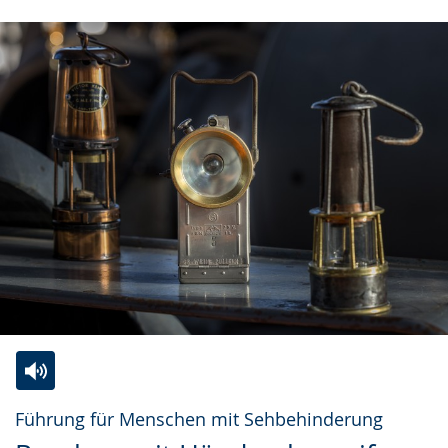
Zur
Aktiviere
Ein
Führung für Menschen mit Sehbehinderung
Leichten
Audio-
Video