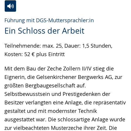
Zur
Aktiviere
Ein
Führung mit DGS-Muttersprachler:in
Leichten
Audio-
Video
Ein Schloss der Arbeit
Sprache
Unterstützung.
in
wechseln.
Deutscher
Teilnehmende: max. 25, Dauer: 1,5 Stunden,
Gebärdensprache
Kosten: 52 € plus Eintritt
wird
angezeigt.
Mit dem Bau der Zeche Zollern II/IV stieg die
Eignerin, die Gelsenkirchener Bergwerks AG, zur
größten Bergbaugesellschaft auf.
Selbstbewusstsein und Prestigedenken der
Besitzer verlangten eine Anlage, die repräsentativ
gestaltet und mit modernster Technik
ausgestattet war. Die schlossartige Anlage wurde
zur vielbeachteten Musterzeche ihrer Zeit. Die