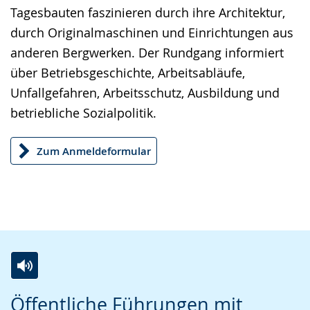
Tages­bauten faszinieren durch ihre Architektur,
durch Originalmaschinen und Einrichtungen aus
anderen Bergwerken. Der Rundgang informiert
über Betriebsgeschichte, Arbeitsabläufe,
Unfallgefahren, Arbeitsschutz­, Ausbildung und
betriebliche Sozialpolitik.
Zum Anmeldeformular
Z
A
E
Öffentliche Führungen mit
u
k
i