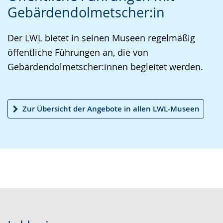
Gebärdendolmetscher:in
r
t
n
L
i
V
Der LWL bietet in seinen Museen regelmäßig
e
v
i
öffentliche Führungen an, die von
i
i
d
Gebärdendolmetscher:innen begleitet werden.
c
e
e
h
r
o
t
e
i
Zur Übersicht der Angebote in allen LWL-Museen
e
A
n
n
u
D
S
d
e
p
i
u
r
o
t
a
-
s
c
U
c
h
n
h