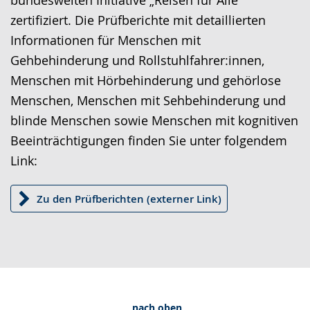
bundesweiten Initiative „Reisen für Alle“
h
Gebärdensprache
zertifiziert. Die Prüfberichte mit detaillierten
e
wird
Informationen für Menschen mit
w
angezeigt.
Gehbehinderung und Rollstuhlfahrer:innen,
i
Menschen mit Hörbehinderung und gehörlose
r
Menschen, Menschen mit Sehbehinderung und
d
blinde Menschen sowie Menschen mit kognitiven
a
Beeinträchtigungen finden Sie unter folgendem
n
Link:
g
e
Zu den Prüfberichten (externer Link)
z
e
i
g
t
.
nach oben