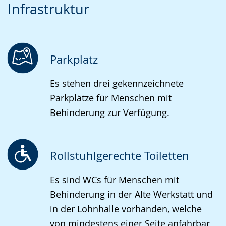
Infrastruktur
Leichten
Audio-
Video
Sprache
Unterstützung.
in
wechseln.
Deutscher
Gebärdensprache
Parkplatz
wird
Es stehen drei gekennzeichnete
angezeigt.
Parkplätze für Menschen mit
Behinderung zur Verfügung.
Rollstuhlgerechte Toiletten
Es sind WCs für Menschen mit
Behinderung in der Alte Werkstatt und
in der Lohnhalle vorhanden, welche
von mindestens einer Seite anfahrbar