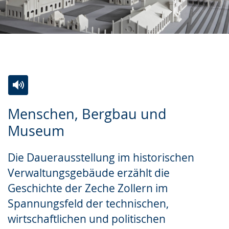
Zur
Aktiviere
Ein
Menschen, Bergbau und
Leichten
Audio-
Video
Museum
Sprache
Unterstützung.
in
wechseln.
Deutscher
Die Dauerausstellung im historischen
Gebärdensprache
Verwaltungsgebäude erzählt die
wird
Geschichte der Zeche Zollern im
angezeigt.
Spannungsfeld der technischen,
wirtschaftlichen und politischen