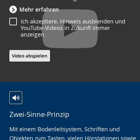
Mehr erfahren
Ich akzeptiere. Hinweis ausblenden und
YouTube-Videos in Zukunft immer
anzeigen.
Video abspielen
Zur
Aktiviere
Ein
Zwei-Sinne-Prinzip
Leichten
Audio-
Video
Sprache
Unterstützung.
in
Mit einem Bodenleitsystem, Schriften und
wechseln.
Deutscher
Objekten zum Tasten, vielen Hörstationen sowie