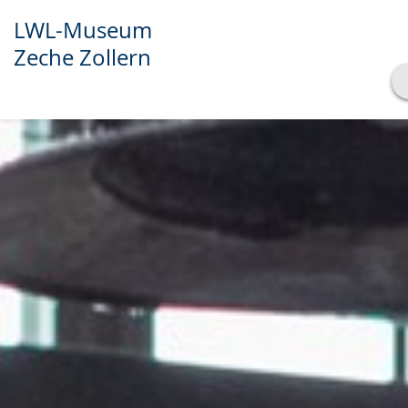
LWL-Museum
Zeche Zollern
Transkript anzeigen
Abspielen
Pausieren