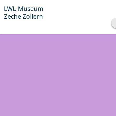
LWL-Museum
Zeche Zollern
Transkript anzeigen
Abspielen
Pausieren