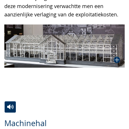
deze modernisering verwachtte men een
aanzienlijke verlaging van de exploitatiekosten.
Zur
Aktiviere
Ein
Machinehal
Leichten
Audio-
Video