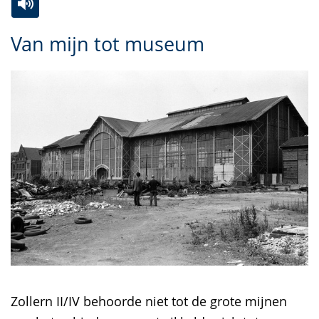
Zur
Aktiviere
Ein
Van mijn tot museum
Leichten
Audio-
Video
Sprache
Unterstützung.
in
wechseln.
Deutscher
Gebärdensprache
wird
angezeigt.
Zollern II/IV behoorde niet tot de grote mijnen