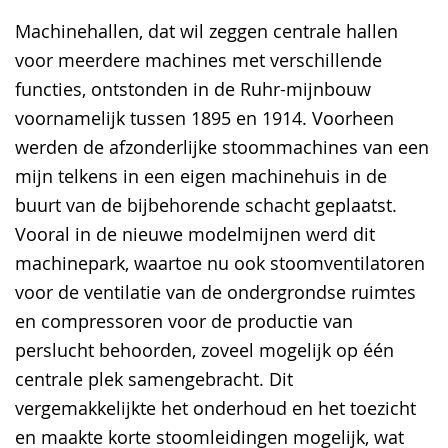
Sprache
Unterstützung.
in
Machinehallen, dat wil zeggen centrale hallen
wechseln.
Deutscher
voor meerdere machines met verschillende
Gebärdensprache
functies, ontstonden in de Ruhr-mijnbouw
wird
voornamelijk tussen 1895 en 1914. Voorheen
angezeigt.
werden de afzonderlijke stoommachines van een
mijn telkens in een eigen machinehuis in de
buurt van de bijbehorende schacht geplaatst.
Vooral in de nieuwe modelmijnen werd dit
machinepark, waartoe nu ook stoomventilatoren
voor de ventilatie van de ondergrondse ruimtes
en compressoren voor de productie van
perslucht behoorden, zoveel mogelijk op één
centrale plek samengebracht. Dit
vergemakkelijkte het onderhoud en het toezicht
en maakte korte stoomleidingen mogelijk, wat