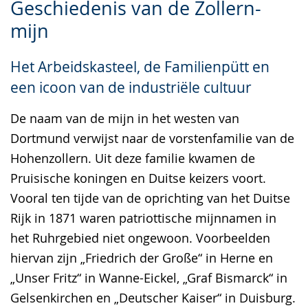
Geschiedenis van de Zollern-
Leichten
Audio-
Video
mijn
Sprache
Unterstützung.
in
wechseln.
Deutscher
Het Arbeidskasteel, de Familienpütt en
Gebärdensprache
een icoon van de industriële cultuur
wird
angezeigt.
De naam van de mijn in het westen van
Dortmund verwijst naar de vorstenfamilie van de
Hohenzollern. Uit deze familie kwamen de
Pruisische koningen en Duitse keizers voort.
Vooral ten tijde van de oprichting van het Duitse
Rijk in 1871 waren patriottische mijnnamen in
het Ruhrgebied niet ongewoon. Voorbeelden
hiervan zijn „Friedrich der Große“ in Herne en
„Unser Fritz“ in Wanne-Eickel, „Graf Bismarck“ in
Gelsenkirchen en „Deutscher Kaiser“ in Duisburg.