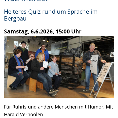
Leichten
Audio-
Video
Sprache
Unterstützung.
in
Heiteres Quiz rund um Sprache im
wechseln.
Deutscher
Bergbau
Gebärdensprache
wird
Samstag, 6.6.2026, 15:00 Uhr
angezeigt.
Für Ruhris und andere Menschen mit Humor. Mit
Harald Verhoolen