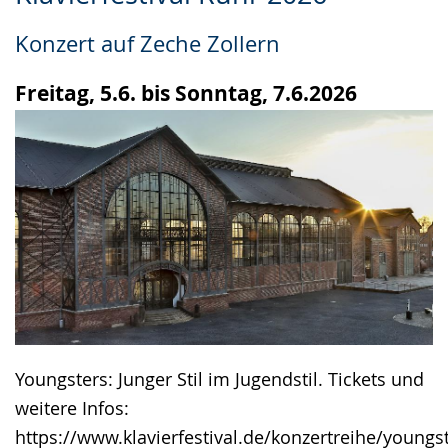
Leichten
Audio-
Video
Sprache
Unterstützung.
in
Konzert auf Zeche Zollern
wechseln.
Deutscher
Gebärdensprache
Freitag, 5.6. bis Sonntag, 7.6.2026
wird
angezeigt.
Youngsters: Junger Stil im Jugendstil. Tickets und
weitere Infos:
https://www.klavierfestival.de/konzertreihe/youngs