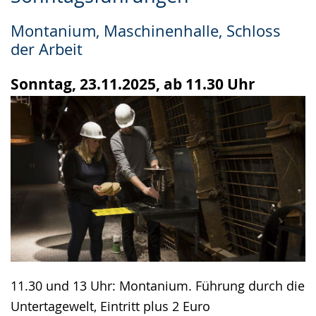
Leichten
Audio-
Video
Sprache
Unterstützung.
in
Montanium, Maschinenhalle, Schloss
wechseln.
Deutscher
der Arbeit
Gebärdensprache
wird
Sonntag, 23.11.2025, ab 11.30 Uhr
angezeigt.
11.30 und 13 Uhr: Montanium. Führung durch die
Untertagewelt, Eintritt plus 2 Euro