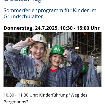
Leichten
Audio-
Video
Sprache
Unterstützung.
in
Sommerferienprogramm für Kinder im
wechseln.
Deutscher
Grundschulalter
Gebärdensprache
wird
Donnerstag, 24.7.2025, 10:30 - 15:00 Uhr
angezeigt.
10.30 - 11.30 Uhr: Kinderführung "Weg des
Bergmanns"