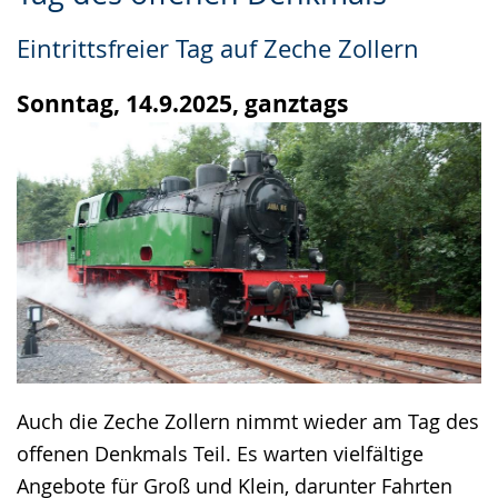
Leichten
Audio-
Video
Sprache
Unterstützung.
in
Eintrittsfreier Tag auf Zeche Zollern
wechseln.
Deutscher
Gebärdensprache
Sonntag, 14.9.2025, ganztags
wird
angezeigt.
Auch die Zeche Zollern nimmt wieder am Tag des
offenen Denkmals Teil. Es warten vielfältige
Angebote für Groß und Klein, darunter Fahrten