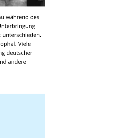
bau während des
 Unterbringung
t unterschieden.
ophal. Viele
ng deutscher
und andere