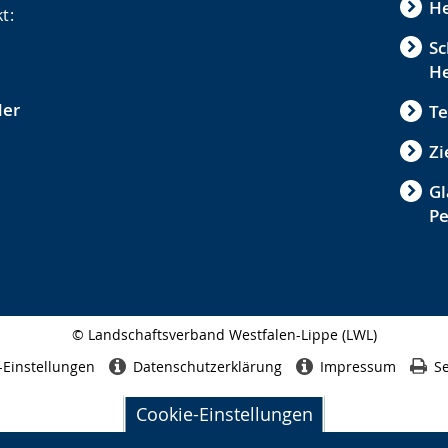
He
t:
Sc
He
der
Te
Zi
Gl
P
© Landschaftsverband Westfalen-Lippe (LWL)
Seitenabschluss
-Einstellungen
Datenschutzerklärung
Impressum
Se
Cookie-Einstellungen