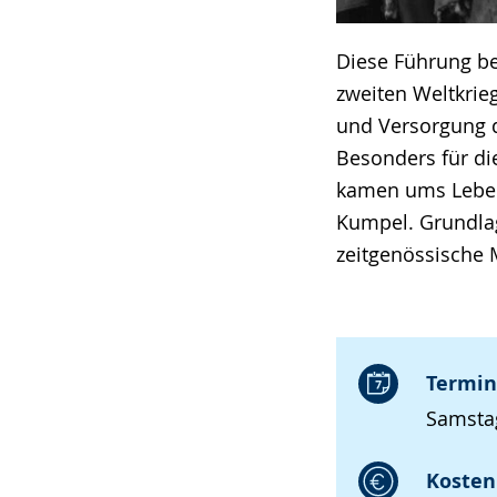
Diese Führung be
zweiten Weltkrie
und Versorgung d
Besonders für di
kamen ums Leben
Kumpel. Grundlag
zeitgenössische M
Termin
Samstag
Kosten 