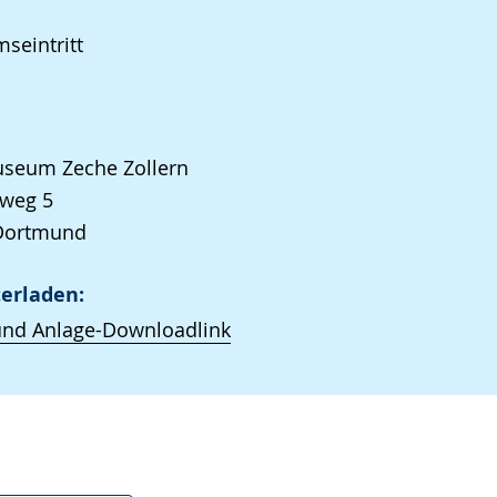
seintritt
seum Zeche Zollern
weg 5
Dortmund
erladen:
und Anlage-Downloadlink