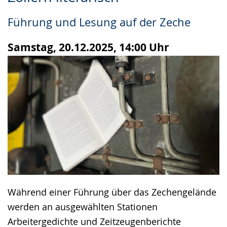
Leichten
Audio-
Video
Sprache
Unterstützung.
in
Führung und Lesung auf der Zeche
wechseln.
Deutscher
Gebärdensprache
Samstag, 20.12.2025, 14:00 Uhr
wird
angezeigt.
Während einer Führung über das Zechengelände
werden an ausgewählten Stationen
Arbeitergedichte und Zeitzeugenberichte