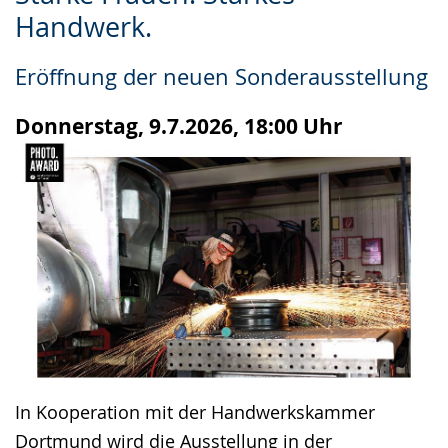
Leichten
Audio-
Video
Handwerk.
Sprache
Unterstützung.
in
wechseln.
Deutscher
Eröffnung der neuen Sonderausstellung
Gebärdensprache
wird
Donnerstag, 9.7.2026, 18:00 Uhr
angezeigt.
In Kooperation mit der Handwerkskammer
Dortmund wird die Ausstellung in der